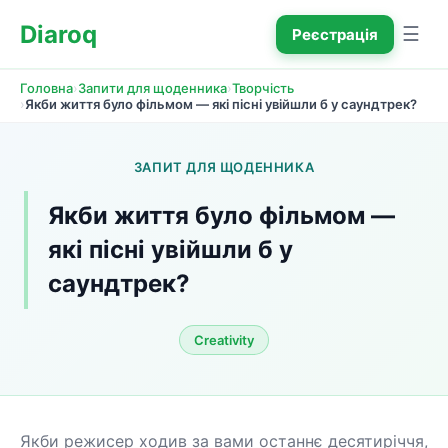
Diaroq
☰
Реєстрація
›
›
Головна
Запити для щоденника
Творчість
›
Якби життя було фільмом — які пісні увійшли б у саундтрек?
ЗАПИТ ДЛЯ ЩОДЕННИКА
Якби життя було фільмом — 
які пісні увійшли б у 
саундтрек?
Creativity
Якби режисер ходив за вами останнє десятиріччя, 