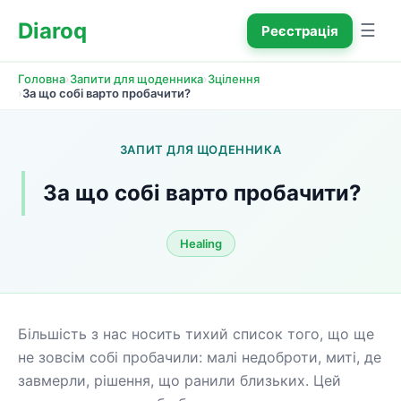
Diaroq
☰
Реєстрація
›
›
Головна
Запити для щоденника
Зцілення
›
За що собі варто пробачити?
ЗАПИТ ДЛЯ ЩОДЕННИКА
За що собі варто пробачити?
Healing
Більшість з нас носить тихий список того, що ще 
не зовсім собі пробачили: малі недоброти, миті, де 
завмерли, рішення, що ранили близьких. Цей 