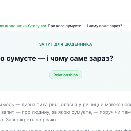
›
›
Про кого сумуєте — і чому саме зараз?
для щоденника
Стосунки
ЗАПИТ ДЛЯ ЩОДЕННИКА
о сумуєте — і чому саме зараз?
Relationships
имось — дивна тиха річ. Голосна у річниці й майже неви
 запит — про людину, за якою сумуєте, — поруч чи там, 
ею. За конкретною річчю.
ування стає маленьким пошануванням, а не низьким фо