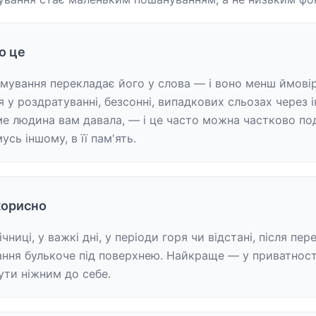
о це
мування перекладає його у слова — і воно менш ймовір
я у роздратуванні, безсонні, випадкових сльозах через і
ме людина вам давала, — і це часто можна частково по
усь іншому, в її пам'ять.
корисно
чниці, у важкі дні, у періоди горя чи відстані, після пере
ння булькоче під поверхнею. Найкраще — у приватності
бути ніжним до себе.