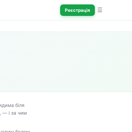
☰
Реєстрація
дима біля 
— і за чим 
новим болем.