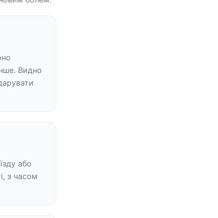
но 
нше. Видно 
дарувати 
їзду або 
, з часом 