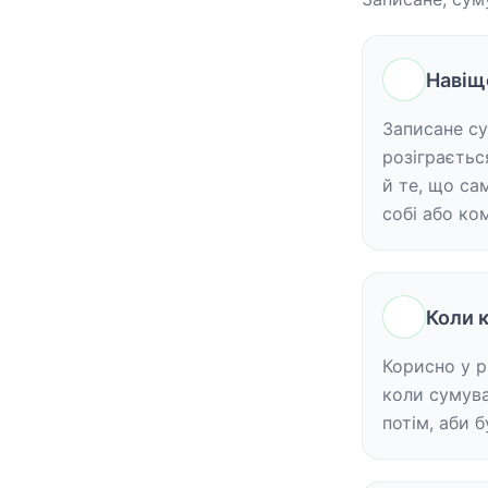
Навіщ
Записане су
розіграєтьс
й те, що са
собі або ком
Коли 
Корисно у рі
коли сумува
потім, аби 