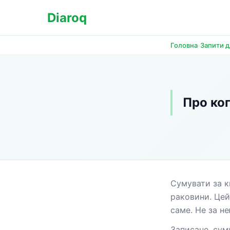
Diaroq
›
Головна
Запити 
Про ког
Сумувати за к
раковини. Цей
саме. Не за н
Записане, сум