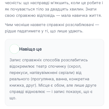
чесність: що насправді м'якшить, коли це робите і 
як почувається тіло за двадцять хвилин. Знати 
свою справжню відповідь — мала навичка життя.
Чим чесніше назвете справжні розслаблювачі — 
рідше падатимете у ті, що лише удають.
Навіщо це
Запис справжніх способів розслабитись 
відокремлює театр спочинку (скрол, 
перекуси, напівувімкнені серіали) від 
реального (прогулянка, ванна, конкретна 
книжка, друг). Місце є обом, але лише друге 
справді відновлює — і запис показує, що є 
що.