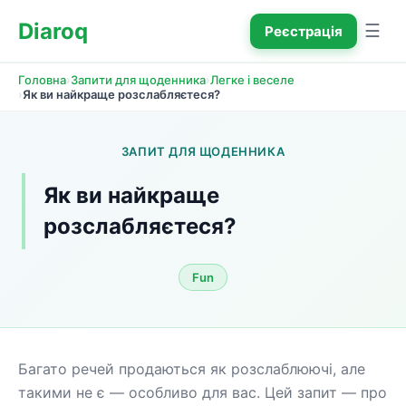
Diaroq
☰
Реєстрація
›
›
Головна
Запити для щоденника
Легке і веселе
›
Як ви найкраще розслабляєтеся?
ЗАПИТ ДЛЯ ЩОДЕННИКА
Як ви найкраще 
розслабляєтеся?
Fun
Багато речей продаються як розслаблюючі, але 
такими не є — особливо для вас. Цей запит — про 