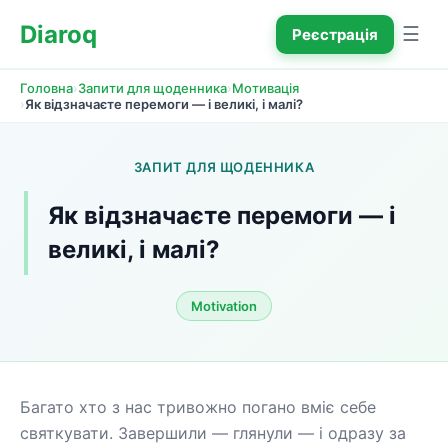
Diaroq
☰
Реєстрація
›
›
Головна
Запити для щоденника
Мотивація
›
Як відзначаєте перемоги — і великі, і малі?
ЗАПИТ ДЛЯ ЩОДЕННИКА
Як відзначаєте перемоги — і 
великі, і малі?
Motivation
Багато хто з нас тривожно погано вміє себе 
святкувати. Завершили — глянули — і одразу за 