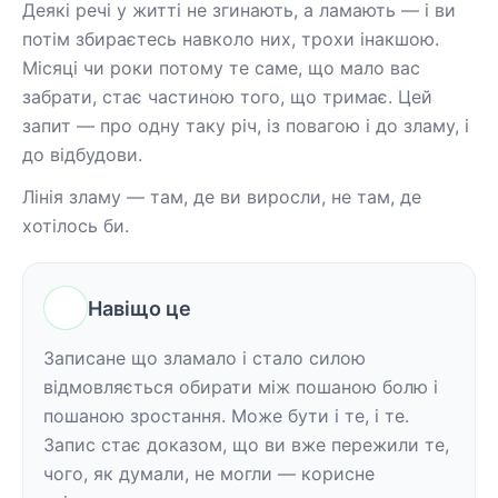
Деякі речі у житті не згинають, а ламають — і ви 
потім збираєтесь навколо них, трохи інакшою. 
Місяці чи роки потому те саме, що мало вас 
забрати, стає частиною того, що тримає. Цей 
запит — про одну таку річ, із повагою і до зламу, і 
до відбудови.
Лінія зламу — там, де ви виросли, не там, де 
хотілось би.
Навіщо це
Записане що зламало і стало силою 
відмовляється обирати між пошаною болю і 
пошаною зростання. Може бути і те, і те. 
Запис стає доказом, що ви вже пережили те, 
чого, як думали, не могли — корисне 