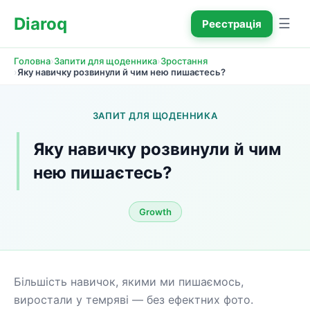
Diaroq
☰
Реєстрація
›
›
Головна
Запити для щоденника
Зростання
›
Яку навичку розвинули й чим нею пишаєтесь?
ЗАПИТ ДЛЯ ЩОДЕННИКА
Яку навичку розвинули й чим 
нею пишаєтесь?
Growth
Більшість навичок, якими ми пишаємось, 
виростали у темряві — без ефектних фото. 