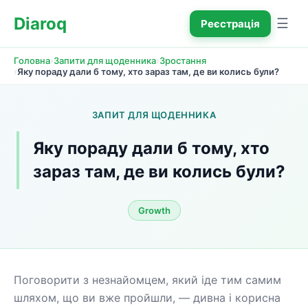
Diaroq
☰
Реєстрація
›
›
Головна
Запити для щоденника
Зростання
›
Яку пораду дали б тому, хто зараз там, де ви колись були?
ЗАПИТ ДЛЯ ЩОДЕННИКА
Яку пораду дали б тому, хто 
зараз там, де ви колись були?
Growth
Поговорити з незнайомцем, який іде тим самим 
шляхом, що ви вже пройшли, — дивна і корисна 