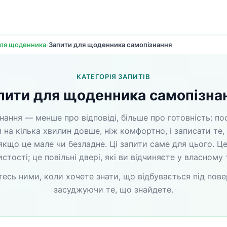
›
Запити для щоденника самопізнання
для щоденника
КАТЕГОРІЯ ЗАПИТІВ
пити для щоденника самопізна
нання — менше про відповіді, більше про готовність: пос
 на кілька хвилин довше, ніж комфортно, і записати те,
якщо це мале чи безладне. Ці запити саме для цього. Це
стості; це повільні двері, які ви відчиняєте у власному 
есь ними, коли хочете знати, що відбувається під повер
засуджуючи те, що знайдете.