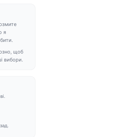
озмите 
 я 
бити.
озно, щоб 
і вибори.
ві.
зад.