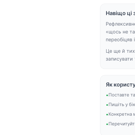
Навіщо ці 
Рефлексивне
«щось не та
переобіцяв 
Це ще й тих
записувати 
Як корист
•
Поставте та
•
Пишіть у бі
•
Конкретна м
•
Перечитуйте