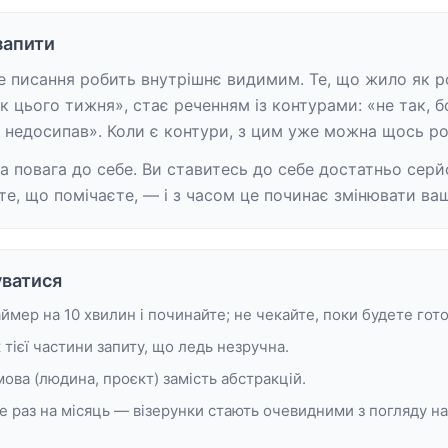
запити
 писання робить внутрішнє видимим. Те, що жило як р
к цього тижня», стає реченням із контурами: «не так, бо
і недосипав». Коли є контури, з цим уже можна щось ро
а повага до себе. Ви ставитесь до себе достатньо серй
те, що помічаєте, — і з часом це починає змінювати ваш
уватися
ймер на 10 хвилин і починайте; не чекайте, поки будете гото
к тієї частини запиту, що ледь незручна.
ова (людина, проєкт) замість абстракцій.
 раз на місяць — візерунки стають очевидними з погляду на