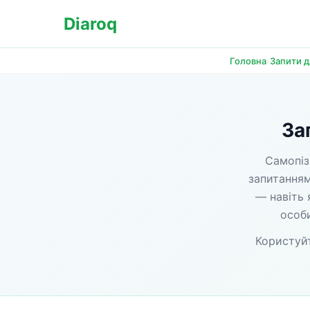
Diaroq
›
Головна
Запити 
За
Самопіз
запитанням
— навіть 
особи
Користуйт