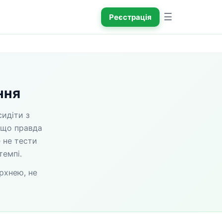
☰
Реєстрація
ння
идіти з 
 що правда 
 не тести 
темпі.
хнею, не 